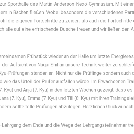
zur Sporthalle des Martin-Anderson-Nexö-Gymnasium. Mit einer 
ern in Bächen fließen. Wobei besonders die verschiedenen Part
l die eigenen Fortschritte zu zeigen, als auch die Fortschritte
ich alle auf eine erfrischende Dusche freuen und wir ließen den
gemeinsamen Frühstück wieder an der Halle um letzte Energiere
 der Aufsicht von Nagai Shihan unsere Technik weiter zu schleif
yu-Prüfungen standen an. Nicht nur die Prüflinge sondern auch d
 wie das Urteil der Prüfer ausfallen würde. Im Erwachsenen Trai
(7. Kyu) und Anja (7. Kyu) in den letzten Wochen gezeigt, dass es 
na (7. Kyu), Emma (7. Kyu) und Till (8. Kyu) mit ihren Trainingsl
dern sollte tolle Prüfungen abzulegen. Herzlichen Glückwunsch an
hi-Lehrgang dem Ende und die Wege der Lehrgangsteilnehmer tren