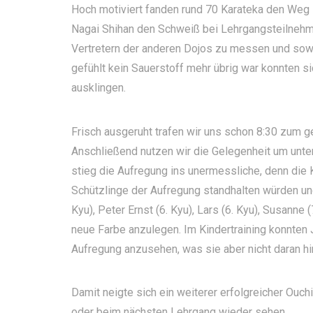
Hoch motiviert fanden rund 70 Karateka den Weg 
Nagai Shihan den Schweiß bei Lehrgangsteilnehm
Vertretern der anderen Dojos zu messen und sowoh
gefühlt kein Sauerstoff mehr übrig war konnten s
ausklingen.
Frisch ausgeruht trafen wir uns schon 8:30 zum 
Anschließend nutzen wir die Gelegenheit um unter
stieg die Aufregung ins unermessliche, denn die K
Schützlinge der Aufregung standhalten würden und
Kyu), Peter Ernst (6. Kyu), Lars (6. Kyu), Susanne 
neue Farbe anzulegen. Im Kindertraining konnten Ja
Aufregung anzusehen, was sie aber nicht daran hin
Damit neigte sich ein weiterer erfolgreicher Ouc
oder beim nächsten Lehrgang wieder sehen.