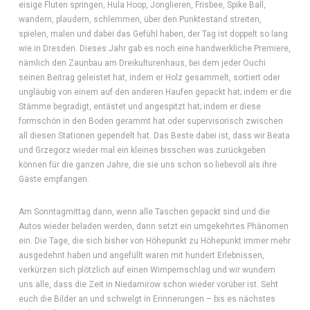
eisige Fluten springen, Hula Hoop, Jonglieren, Frisbee, Spike Ball,
wandern, plaudern, schlemmen, über den Punktestand streiten,
spielen, malen und dabei das Gefühl haben, der Tag ist doppelt so lang
wie in Dresden. Dieses Jahr gab es noch eine handwerkliche Premiere,
nämlich den Zaunbau am Dreikulturenhaus, bei dem jeder Ouchi
seinen Beitrag geleistet hat, indem er Holz gesammelt, sortiert oder
ungläubig von einem auf den anderen Haufen gepackt hat; indem er die
Stämme begradigt, entästet und angespitzt hat; indem er diese
formschön in den Boden gerammt hat oder supervisorisch zwischen
all diesen Stationen gependelt hat. Das Beste dabei ist, dass wir Beata
und Grzegorz wieder mal ein kleines bisschen was zurückgeben
können für die ganzen Jahre, die sie uns schon so liebevoll als ihre
Gäste empfangen.
Am Sonntagmittag dann, wenn alle Taschen gepackt sind und die
Autos wieder beladen werden, dann setzt ein umgekehrtes Phänomen
ein. Die Tage, die sich bisher von Höhepunkt zu Höhepunkt immer mehr
ausgedehnt haben und angefüllt waren mit hundert Erlebnissen,
verkürzen sich plötzlich auf einen Wimpernschlag und wir wundern
uns alle, dass die Zeit in Niedamirow schon wieder vorüber ist. Seht
euch die Bilder an und schwelgt in Erinnerungen – bis es nächstes