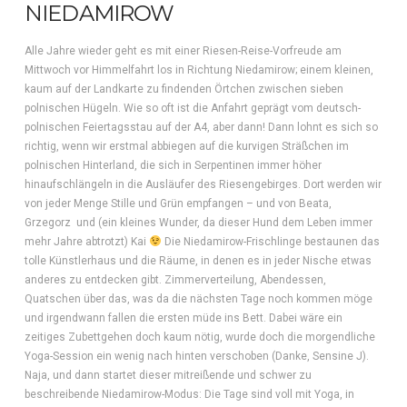
NIEDAMIROW
Alle Jahre wieder geht es mit einer Riesen-Reise-Vorfreude am
Mittwoch vor Himmelfahrt los in Richtung Niedamirow; einem kleinen,
kaum auf der Landkarte zu findenden Örtchen zwischen sieben
polnischen Hügeln. Wie so oft ist die Anfahrt geprägt vom deutsch-
polnischen Feiertagsstau auf der A4, aber dann! Dann lohnt es sich so
richtig, wenn wir erstmal abbiegen auf die kurvigen Sträßchen im
polnischen Hinterland, die sich in Serpentinen immer höher
hinaufschlängeln in die Ausläufer des Riesengebirges. Dort werden wir
von jeder Menge Stille und Grün empfangen – und von Beata,
Grzegorz und (ein kleines Wunder, da dieser Hund dem Leben immer
mehr Jahre abtrotzt) Kai
Die Niedamirow-Frischlinge bestaunen das
tolle Künstlerhaus und die Räume, in denen es in jeder Nische etwas
anderes zu entdecken gibt. Zimmerverteilung, Abendessen,
Quatschen über das, was da die nächsten Tage noch kommen möge
und irgendwann fallen die ersten müde ins Bett. Dabei wäre ein
zeitiges Zubettgehen doch kaum nötig, wurde doch die morgendliche
Yoga-Session ein wenig nach hinten verschoben (Danke, Sensine J).
Naja, und dann startet dieser mitreißende und schwer zu
beschreibende Niedamirow-Modus: Die Tage sind voll mit Yoga, in