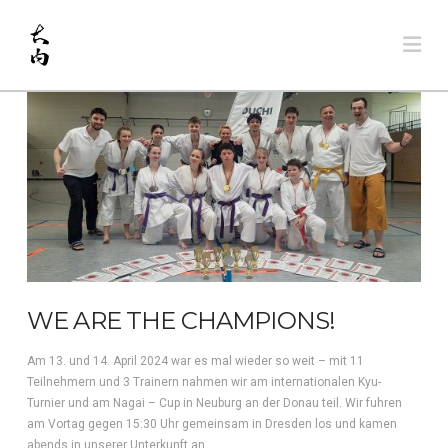
Na
WE ARE THE CHAMPIONS!
Am 13. und 14. April 2024 war es mal wieder so weit – mit 11
Teilnehmern und 3 Trainern nahmen wir am internationalen Kyu-
Turnier und am Nagai – Cup in Neuburg an der Donau teil. Wir fuhren
am Vortag gegen 15:30 Uhr gemeinsam in Dresden los und kamen
abends in unserer Unterkunft an.