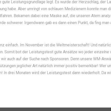
e gute Leistungsgrundlage legt. Es wurde der Herzschlag, der L
ung habe. Aber umringt von schlauen Medizienern konnte man di
dfahren. Bekamen dabei eine Maske auf, die unseren Atem analys
wurde schwerer. Irgendwann gab es dann einen Punkt, da fing man
nz einfach. Im November ist die Weltmeisterschaft! Und natürlich
hen. Somit bot der Leistungstest gute Ansätze wo jeder einzelne
ind wir auch auf der Suche nach Sponsoren. Denn unsere WM-Anwä
tzungen jeglicher Art natürlich immer positiv bemerkbar! Wer 
 In drei Monaten wird der Leistungstest dann wiederholt. Da wird