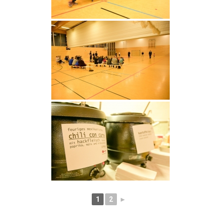
1
2
►