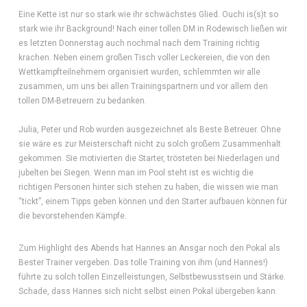
Eine Kette ist nur so stark wie ihr schwächstes Glied. Ouchi is(s)t so
stark wie ihr Background! Nach einer tollen DM in Rodewisch ließen wir
es letzten Donnerstag auch nochmal nach dem Training richtig
krachen. Neben einem großen Tisch voller Leckereien, die von den
Wettkampfteilnehmern organisiert wurden, schlemmten wir alle
zusammen, um uns bei allen Trainingspartnern und vor allem den
tollen DM-Betreuern zu bedanken.
Julia, Peter und Rob wurden ausgezeichnet als Beste Betreuer. Ohne
sie wäre es zur Meisterschaft nicht zu solch großem Zusammenhalt
gekommen. Sie motivierten die Starter, trösteten bei Niederlagen und
jubelten bei Siegen. Wenn man im Pool steht ist es wichtig die
richtigen Personen hinter sich stehen zu haben, die wissen wie man
“tickt”, einem Tipps geben können und den Starter aufbauen können für
die bevorstehenden Kämpfe.
Zum Highlight des Abends hat Hannes an Ansgar noch den Pokal als
Bester Trainer vergeben. Das tolle Training von ihm (und Hannes!)
führte zu solch tollen Einzelleistungen, Selbstbewusstsein und Stärke.
Schade, dass Hannes sich nicht selbst einen Pokal übergeben kann.