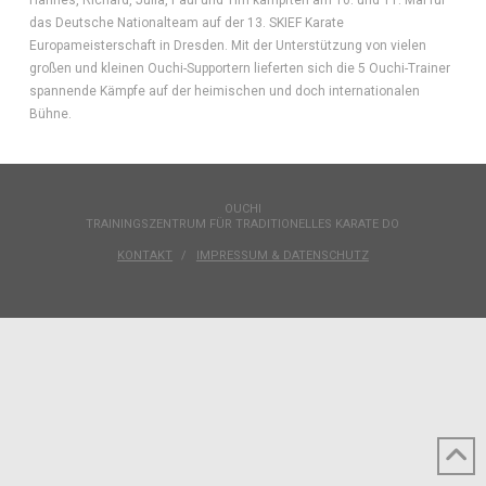
Hannes, Richard, Julia, Paul und Tim kämpften am 10. und 11. Mai für
das Deutsche Nationalteam auf der 13. SKIEF Karate
Europameisterschaft in Dresden. Mit der Unterstützung von vielen
großen und kleinen Ouchi-Supportern lieferten sich die 5 Ouchi-Trainer
spannende Kämpfe auf der heimischen und doch internationalen
Bühne.
OUCHI
TRAININGSZENTRUM FÜR TRADITIONELLES KARATE DO
KONTAKT
IMPRESSUM & DATENSCHUTZ